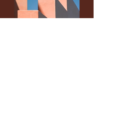
Previous
Next
Fri 3 - Sun 5
April 2026
Penrith
Valley
Regional
Sports
Centre