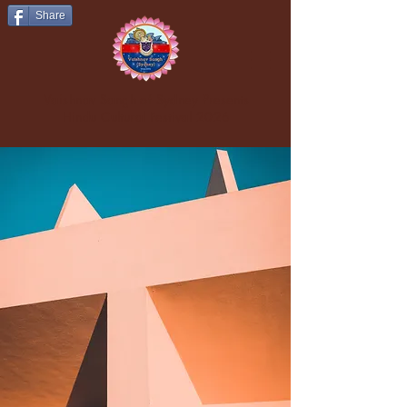
Share
Vaishnav Sangh of Sydney Presents
Hindu Cultural Festival 2026