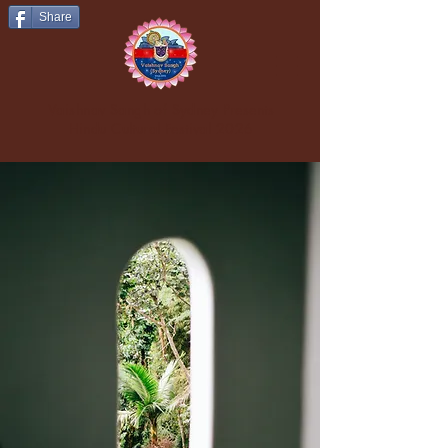
Share
Vaishnav Sangh of Sydney Presents
Hindu Cultural Festival 2026