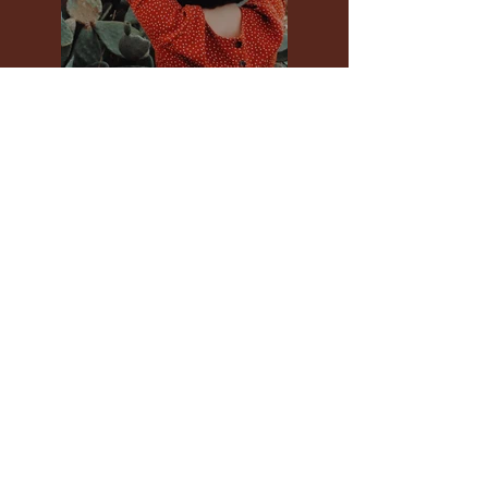
Previous
Next
Fri 3 - Sun 5
April 2026
Penrith
Valley
Regional
Sports
Centre