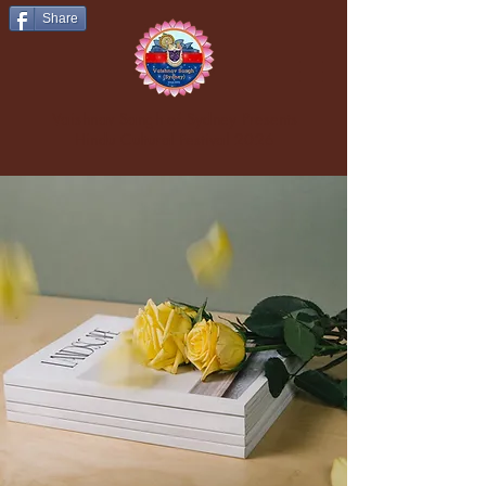
Share
Vaishnav Sangh of Sydney Presents
Hindu Cultural Festival 2026