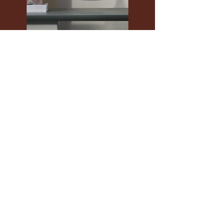
Previous
Next
Fri 3 - Sun 5
April 2026
Penrith
Valley
Regional
Sports
Centre